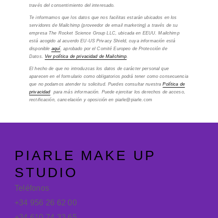
través del consentimiento del interesado.
Te informamos que los datos que nos facilitas estarán ubicados en los
servidores de Mailchimp (proveedor de email marketing) a través de su
empresa The Rocket Science Group LLC, ubicada en EEUU. Mailchimp
está acogido al acuerdo EU-US Privacy Shield, cuya información está
disponible
aquí
, aprobado por el Comité Europeo de Protección de
Datos.
Ver política de privacidad de Mailchimp
.
El hecho de que no introduzcas los datos de carácter personal que
aparecen en el formulario como obligatorios podrá tener como consecuencia
que no podamos atender tu solicitud. Puedes consultar nuestra
Política de
privacidad
para más información. Puede ejercitar los derechos de acceso,
rectificación, cancelación y oposición en
piarle@piarle.com
PIARLE MAKE UP
STUDIO
Teléfonos
+34 956 26 62 00
+34 610 74 33 65