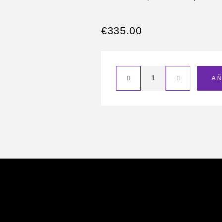
€
335.00
AÑ