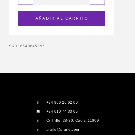
AÑADIR AL CARRITO
SKU:
6549845395
+34 956 26 62 00
+34 610 74 33 65
C/ Trille, 28-30, Cádiz, 11009
piarle@piarle.com