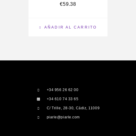
€
59.38
AÑADIR AL CARRITO
+34 956 26 62 00
+34 610 74 33 65
C/ Trille, 28-30, Cádiz, 11009
piarle@piarle.com